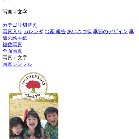
写真＋文字
カテゴリ切替え
写真入り
カレンダ
出産 報告
あいさつ状
季節のデザイン
季
節の絵手紙
複数写真
全面写真
写真＋文字
写真シンプル