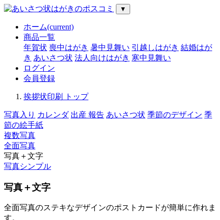
▼
ホーム
(current)
商品一覧
年賀状
喪中はがき
暑中見舞い
引越しはがき
結婚はが
き
あいさつ状
法人向けはがき
寒中見舞い
ログイン
会員登録
挨拶状印刷 トップ
写真入り
カレンダ
出産 報告
あいさつ状
季節のデザイン
季
節の絵手紙
複数写真
全面写真
写真＋文字
写真シンプル
写真＋文字
全面写真のステキなデザインのポストカードが簡単に作れま
す。