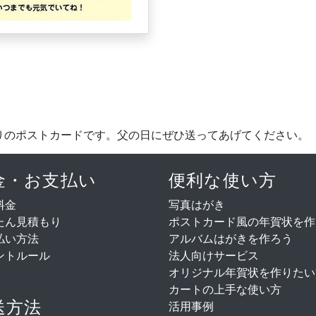
りのポストカードです。父の日にぜひ送ってあげてください。
金・お支払い
便利な使い方
料金
写真はがき
たん見積もり
ポストカード風の年賀状を作
払い方法
アルバムはがきを作ろう
ントルール
法人向けサービス
オリジナル年賀状を作りたい
カートの上手な使い方
送方法
活用事例