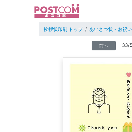
挨拶状印刷 トップ
あいさつ状 - お祝
33/