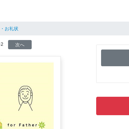
い・お礼状
52