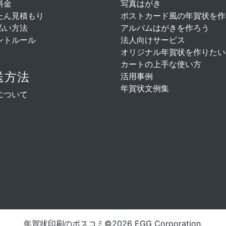
料金
写真はがき
たん見積もり
ポストカード風の年賀状を作
払い方法
アルバムはがきを作ろう
ントルール
法人向けサービス
オリジナル年賀状を作りたい
カートの上手な使い方
送方法
活用事例
年賀状文例集
について
年賀状印刷のポスコミ
©2026 EGG Corporation.