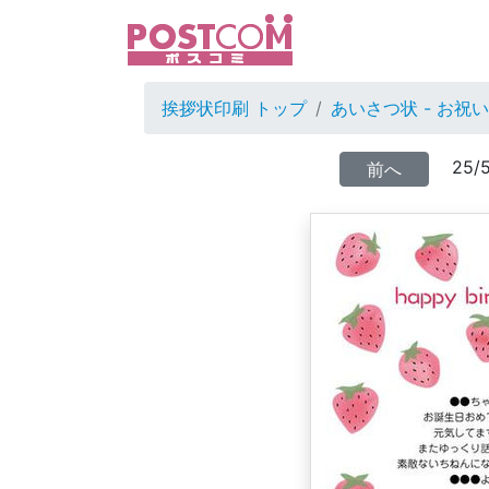
挨拶状印刷 トップ
あいさつ状 - お祝
25/