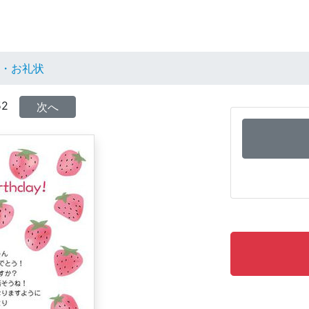
い・お礼状
52