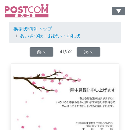
▼
挨拶状印刷 トップ
あいさつ状 - お祝い・お礼状
41/52